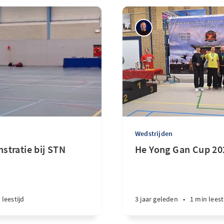
Wedstrijden
tratie bij STN
He Yong Gan Cup 20
 leestijd
3 jaar geleden
•
1 min leest