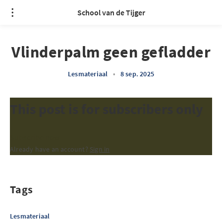
School van de Tijger
Vlinderpalm geen gefladder
Lesmateriaal
•
8 sep. 2025
This post is for subscribers only
Subscribe now
Already have an account?
Sign in
Tags
Lesmateriaal